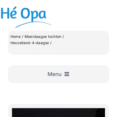
Ga
Hé
Opa
naar
inhoud
Home
Meerdaagse tochten
Heuvelland-4-daagse
Berg & Terblijt 26e Heuvelland 4-Daagse Lichtschouw
Menu
Home
Uitgelicht