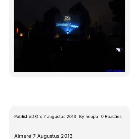
Lange Afstand Wandeltochten
Meerdaagse tochten
Buitenlandse Wandelingen
Recente Wandelingen
on
Published On: 7 augustus 2013
By
heopa
0 Reacties
Berg
&
Terblijt
Almere 7 Augustus 2013
26e