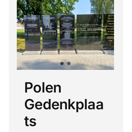
s
u
antie
Polen
Gedenkplaa
ts