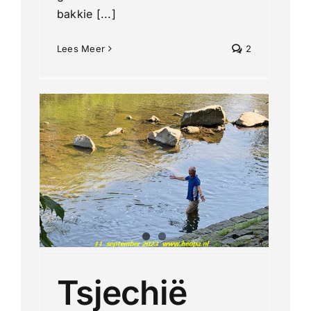
bakkie [...]
Lees Meer
2
 /
 en
antie
Tsjechië