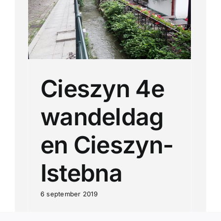
a
antie
Cieszyn 4e
wandeldag
en Cieszyn-
Istebna
6 september 2019