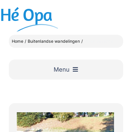
Ga
Hé
Opa
naar
inhoud
Home
Buitenlandse wandelingen
Polen vakantie
Menu
Home
Uitgelicht
Lange Afstand Wandeltochten