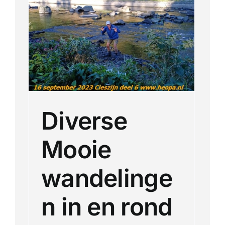
Meerdaagse tochten
nd
Buitenlandse Wandelingen
antie
Recente Wandelingen
Diverse
Mooie
wandelinge
n in en rond