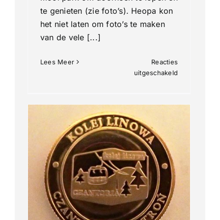
te genieten (zie foto’s). Heopa kon
het niet laten om foto’s te maken
van de vele [...]
Lees Meer
Reacties
voor
uitgeschakeld
Polen-
Ustron
Beeldenpark
en
museum
ag
yn
antie