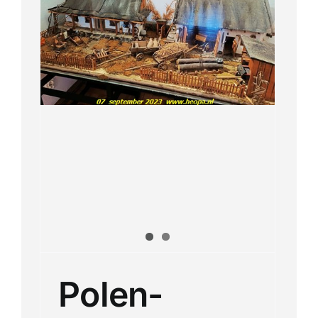
antie
Polen-