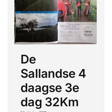
se
De
Sallandse 4
daagse 3e
dag 32Km