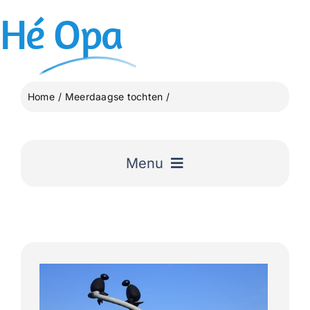
Ga
Hé
Opa
naar
inhoud
Home
Meerdaagse tochten
Sallandse 4 daagse
Menu
Home
Uitgelicht
Lange Afstand Wandeltochten