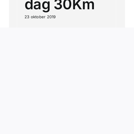
dag 30Km
23 oktober 2019
Raalte, 23 oktober 2019 Vandaag is
het de tweede dag van de
Sallandse Wandelvierdaagse. Het is
de dag van Heino. Ik ging naar de
tent en toen ik daar aankwam was
het alweer gezellig druk. We
werden begroet door dames in
herfstkleding. Mannenkoor Roalter
jong’s zong weer een lied. [...]
Lees Meer
0