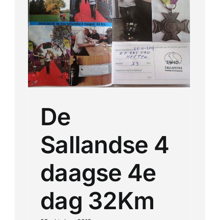
se
De
Sallandse 4
daagse 4e
dag 32Km