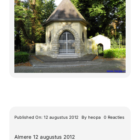
Lange Afstand Wandeltochten
Meerdaagse tochten
Buitenlandse Wandelingen
Recente Wandelingen
on
Published On: 12 augustus 2012
By
heopa
0 Reacties
Berg
&
Terblijt
Almere 12 augustus 2012
25e