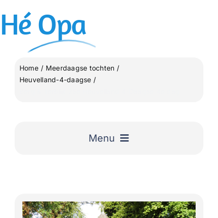
Ga
Hé
Opa
naar
inhoud
Home
Meerdaagse tochten
Heuvelland-4-daagse
Berg & Terblijt 25e Heuvelland 4-Daagse 4e dag
Menu
Home
Uitgelicht