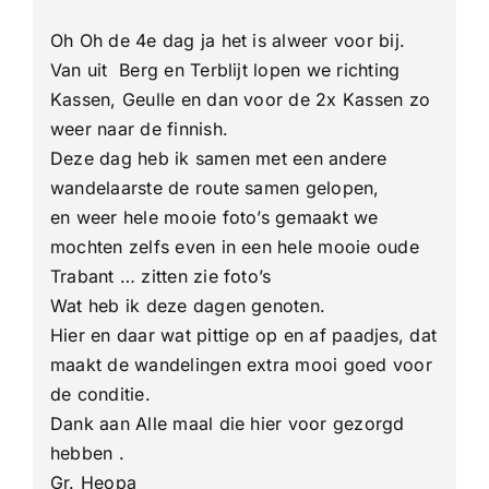
Heuvel
4-
Oh Oh de 4e dag ja het is alweer voor bij.
Daagse
4e
Van uit Berg en Terblijt lopen we richting
dag
Kassen, Geulle en dan voor de 2x Kassen zo
weer naar de finnish.
Deze dag heb ik samen met een andere
wandelaarste de route samen gelopen,
en weer hele mooie foto’s gemaakt we
mochten zelfs even in een hele mooie oude
Trabant … zitten zie foto’s
Wat heb ik deze dagen genoten.
Hier en daar wat pittige op en af paadjes, dat
maakt de wandelingen extra mooi goed voor
de conditie.
Dank aan Alle maal die hier voor gezorgd
hebben .
Gr. Heopa