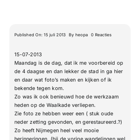
on
Published On: 15 juli 2013
By
heopa
0 Reacties
De
97e
4
15-07-2013
Daagse
van
Maandag is de dag, dat ik me voorbereid op
Nijmegen
Extra
de 4 daagse en dan lekker de stad in ga hier
01
en daar wat foto’s maken en kijken of ik
bekende tegen kom.
Zo was ik ook benieuwd hoe de werkzaam
heden op de Waalkade verliepen.
Zie foto ze hebben weer een ( stuk oude
neder zetting gevonden, en gerestaureerd.?)
Zo heeft Nijmegen heel veel mooie
herinneringen (bij de vorige wandelingen wel