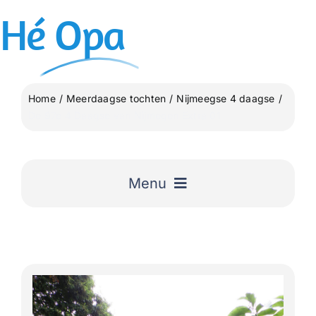
Ga
Hé
Opa
naar
inhoud
Home
Meerdaagse tochten
Nijmeegse 4 daagse
De 97e 4 Daagse van Nijmegen Extra 01
Menu
Home
Uitgelicht