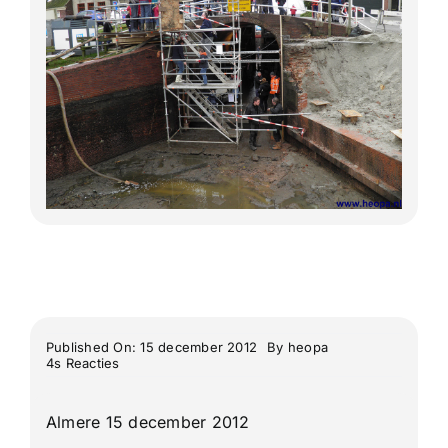
Lange Afstand Wandeltochten
Meerdaagse tochten
Buitenlandse Wandelingen
Recente Wandelingen
Published On: 15 december 2012
By
heopa
on
4s Reacties
“Rs80”
Gouda
25
Almere 15 december 2012
Km