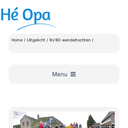
Ga
Hé
Opa
naar
inhoud
Home
Uitgelicht
Rs'80 wandeltochten
“Rs80” Gouda 25 Km
Menu
Home
Uitgelicht