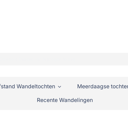
De 96e 4 Daagse van Nijmegen 1e dag
fstand Wandeltochten
Meerdaagse tochte
Recente Wandelingen