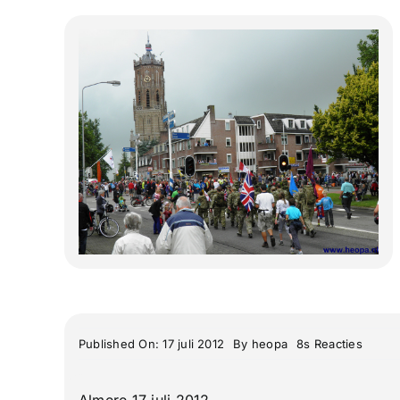
on
Published On: 17 juli 2012
By
heopa
8s Reacties
De
96e
4
Almere 17 juli 2012
Daags