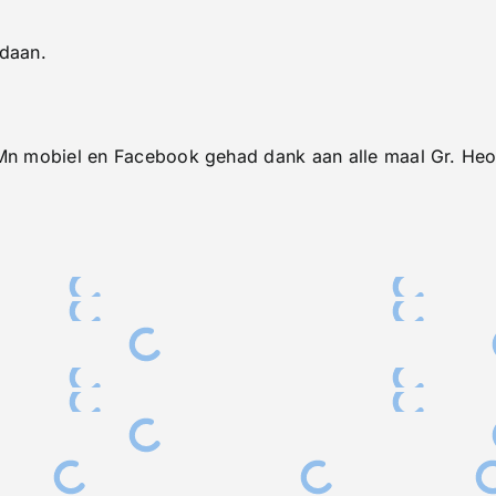
gen
edaan.
p Mn mobiel en Facebook gehad dank aan alle maal Gr. He