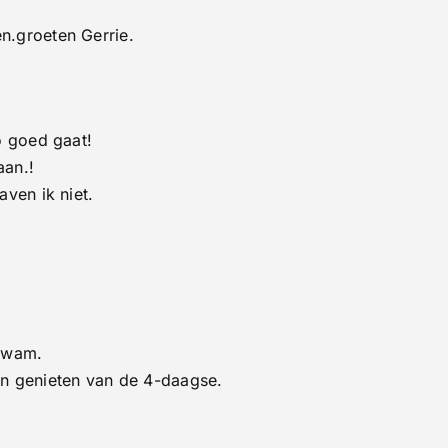
n.groeten Gerrie.
o goed gaat!
aan.!
aven ik niet.
nkwam.
en genieten van de 4-daagse.