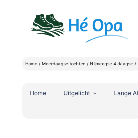
Ga
naar
Hé
Opa
inhoud
Home
Meerdaagse tochten
Nijmeegse 4 daagse
Home
Uitgelicht
Lange A