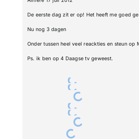
van
Nijme
De eerste dag zit er op! Het heeft me goed g
1e
dag
Nu nog 3 dagen
Onder tussen heel veel reackties en steun o
Ps. ik ben op 4 Daagse tv geweest.