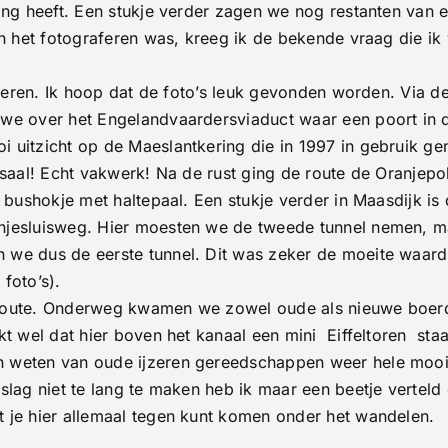
ing heeft. Een stukje verder zagen we nog restanten van
an het fotograferen was, kreeg ik de bekende vraag die ik 
eigeren. Ik hoop dat de foto’s leuk gevonden worden. Via 
we over het Engelandvaardersviaduct waar een poort in de
uitzicht op de Maeslantkering die in 1997 in gebruik gen
saal! Echt vakwerk! Na de rust ging de route de Oranjepo
 bushokje met haltepaal. Een stukje verder in Maasdijk is
njesluisweg. Hier moesten we de tweede tunnel nemen, 
 we dus de eerste tunnel. Dit was zeker de moeite waar
foto’s).
route. Onderweg kwamen we zowel oude als nieuwe boerder
t wel dat hier boven het kanaal een mini Eiffeltoren staa
 weten van oude ijzeren gereedschappen weer hele mooie
slag niet te lang te maken heb ik maar een beetje verteld
 je hier allemaal tegen kunt komen onder het wandelen.