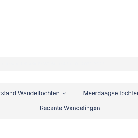
ande wandeltocht Rs’80 Serie 42 nr.01 2021-2022
fstand Wandeltochten
Meerdaagse tochte
Recente Wandelingen