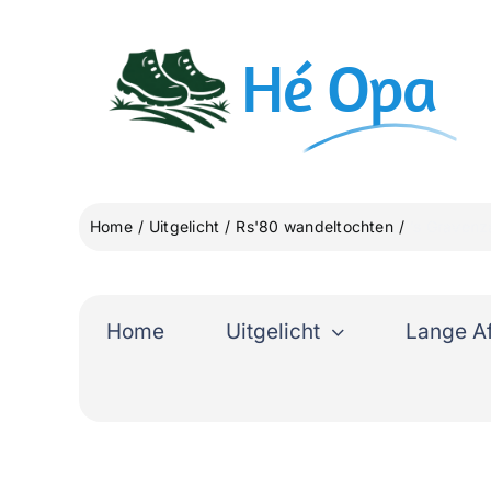
Ga
naar
Hé
Opa
inhoud
Home
Uitgelicht
Rs'80 wandeltochten
’s Gravenz
Home
Uitgelicht
Lange A