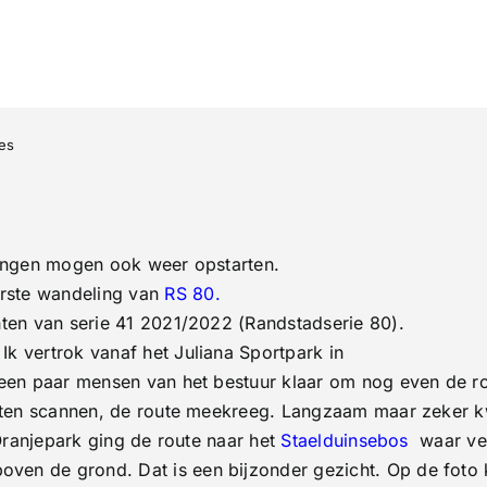
on
es
’s
Gravenzande
wandeltocht
Rs’80
Serie
42
gingen mogen ook weer opstarten.
nr.01
2021-
rste wandeling van
RS 80
.
2022
ten van serie 41 2021/2022 (Randstadserie 80).
k vertrok vanaf het Juliana Sportpark in
een paar mensen van het bestuur klaar om nog even de rou
 laten scannen, de route meekreeg. Langzaam maar zeker
 Oranjepark ging de route naar het
Staelduinsebos
waar vee
 de grond. Dat is een bijzonder gezicht. Op de foto kunt 