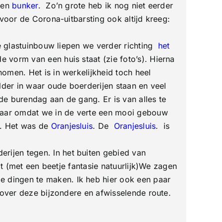
 een
bunker
. Zo’n grote heb ik nog niet eerder
voor de Corona-uitbarsting ook altijd kreeg:
de glastuinbouw liepen we verder richting
het
 vorm van een huis staat (zie foto’s). Hierna
omen. Het is in werkelijkheid toch heel
lder in waar oude boerderijen staan en veel
 de burendag aan de gang. Er is van alles te
maar omdat we in de verte een mooi gebouw
d. Het was de
Oranjesluis
. De
Oranjesluis
. is
ijen tegen. In het buiten gebied van
t (met een beetje fantasie natuurlijk)We zagen
 dingen te maken. Ik heb hier ook een paar
 over deze bijzondere en afwisselende route.