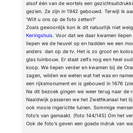
alsof één van de wortels een gezichtsuitdrukk
gezien. Ze zijn in 1942 gebouwd. Terwijl ik a
‘Wilt u ons op de foto zetten?’
Zoals gewoonlijk kon ik dit natuurlijk niet w
Keringshuis
. Voor dat we daar kwamen liepen 
liepen we de heuvel op en hadden we een mooi 
anders dan op de tv. Het is zo groot en kolos
glas tuinbouw. Er staat zelfs nog een heel oud
koop. We liepen verder en kwamen bij de Ora
zagen, wilden we weten wat het was en namen
een rijksmonument en is gebouwd in 1676 (zie 
Na dit bezoek gingen we weer terug naar de 
Naaldwijk passeren we het Zwethkanaal het lijk
ook mooie ingerichte tuinen. Sommige mensen
foto’s van gemaakt. (foto 144/145) Om het ver
Ook de foto’s geven een goede indruk van wat