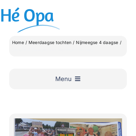
Ga
Hé
Opa
naar
inhoud
Home
Meerdaagse tochten
Nijmeegse 4 daagse
De 97e 4 Daagse van Nijmegen 4e dag
Menu
Home
Uitgelicht