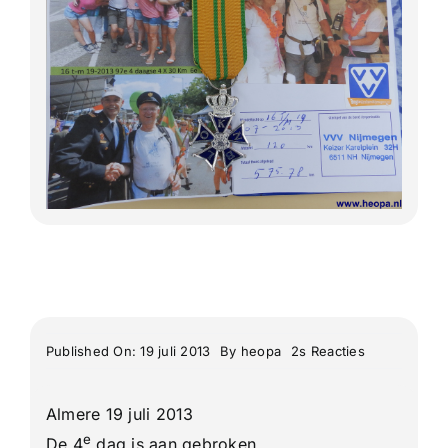
Lange Afstand Wandeltochten
Meerdaagse tochten
Buitenlandse Wandelingen
Recente Wandelingen
on
Published On: 19 juli 2013
By
heopa
2s Reacties
De
97e
4
Almere 19 juli 2013
Daagse
van
e
De 4
dag is aan gebroken.
Nijmegen