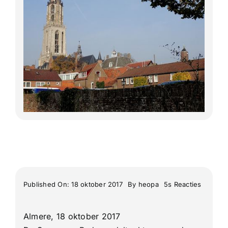
Lange Afstand Wandeltochten
Meerdaagse tochten
Buitenlandse Wandelingen
Recente Wandelingen
on
Published On: 18 oktober 2017
By
heopa
5s Reacties
1e
Vrouwe
Cunera
Almere, 18 oktober 2017
wandelt
Rhenen