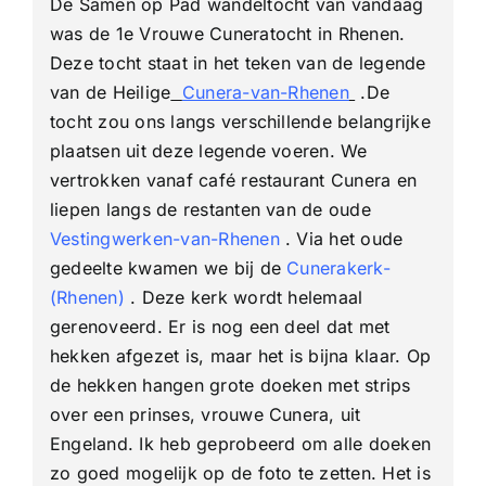
De Samen op Pad wandeltocht van vandaag
25
km
was de 1e Vrouwe Cuneratocht in Rhenen.
Deze tocht staat in het teken van de legende
van de Heilige
Cunera-van-Rhenen
.
De
tocht zou ons langs verschillende belangrijke
plaatsen uit deze legende voeren. We
vertrokken vanaf café restaurant Cunera en
liepen langs de restanten van de oude
Vestingwerken-van-Rhenen
. Via het oude
gedeelte kwamen we bij de
Cunerakerk-
(Rhenen)
. Deze kerk wordt helemaal
gerenoveerd. Er is nog een deel dat met
hekken afgezet is, maar het is bijna klaar. Op
de hekken hangen grote doeken met strips
over een prinses, vrouwe Cunera, uit
Engeland. Ik heb geprobeerd om alle doeken
zo goed mogelijk op de foto te zetten. Het is