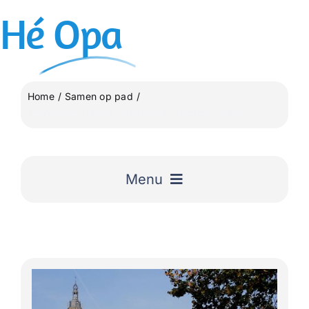
Ga
Hé
Opa
naar
inhoud
Home
Samen op pad
1e Vrouwe Cunera wandeltocht Rhenen 25 km
Menu
Home
Uitgelicht