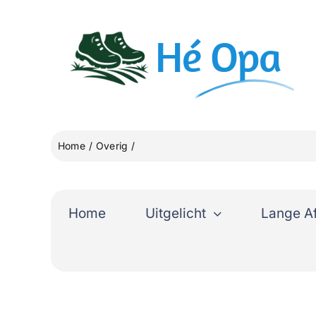
Ga
naar
Hé
Opa
inhoud
Home
Overig
Luchtmobiele Brigade Falconwalk S
Home
Uitgelicht
Lange A