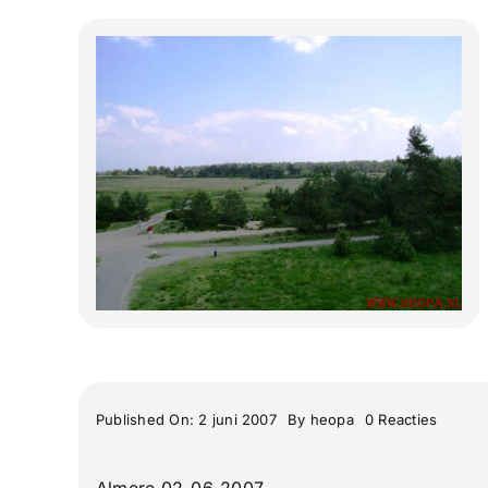
on
Published On: 2 juni 2007
By
heopa
0 Reacties
Luchtm
Brigad
Falcon
Almere 02-06-2007
Schaar