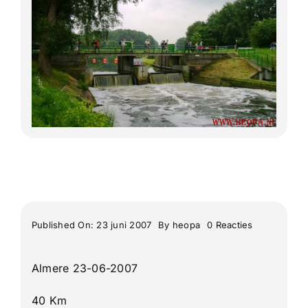
Meerdaagse tochten
Buitenlandse Wandelingen
Recente Wandelingen
on
Published On: 23 juni 2007
By
heopa
0 Reacties
58e
Amersfoorts
2
Almere 23-06-2007
daagse
2e
dag
40 Km