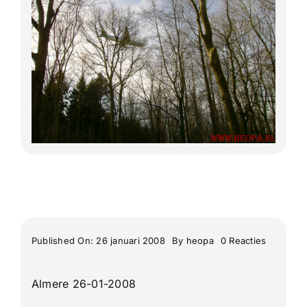
Lange Afstand Wandeltochten
Meerdaagse tochten
Buitenlandse Wandelingen
Recente Wandelingen
on
Published On: 26 januari 2008
By
heopa
0 Reacties
Wandelto
Amsterd
bos
Almere 26-01-2008
Amstelve