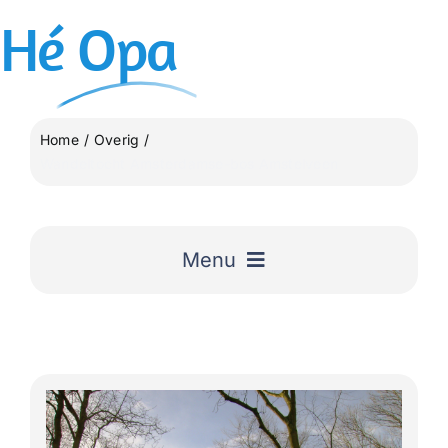
Ga
Hé
Opa
naar
inhoud
Home
Overig
Wandeltocht Amsterdamse-bos Amstelveen
Menu
Home
Uitgelicht