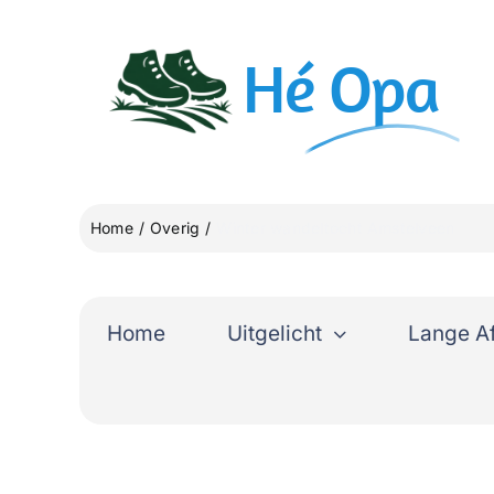
Ga
naar
Hé
Opa
inhoud
Home
Overig
Winter wandeltocht Amstelveen
Home
Uitgelicht
Lange A