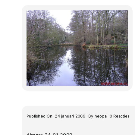
on
Published On: 24 januari 2009
By
heopa
0 Reacties
Wi
wa
Am
Almere 24-01-2009