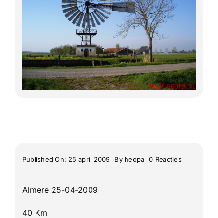
Meerdaagse tochten
Buitenlandse Wandelingen
Recente Wandelingen
on
Published On: 25 april 2009
By
heopa
0 Reacties
Lytse
Doarpen
Rintocht
Almere 25-04-2009
Bears
40 Km