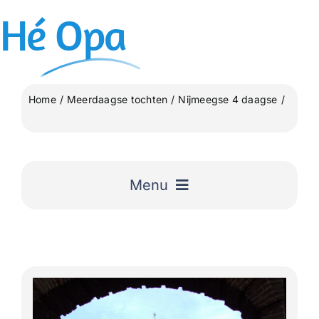
Ga
Hé
Opa
naar
inhoud
Home
Meerdaagse tochten
Nijmeegse 4 daagse
De 93e 4 Daagse van Nijmegen 2e dag
Menu
Home
Uitgelicht