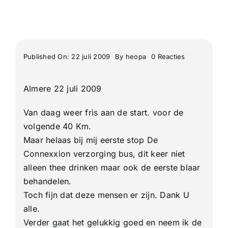
on
Published On: 22 juli 2009
By
heopa
0 Reacties
De
93e
4
Almere 22 juli 2009
Daagse
van
Nijmegen
Van daag weer fris aan de start. voor de
2e
dag
volgende 40 Km.
Maar helaas bij mij eerste stop De
Connexxion verzorging bus, dit keer niet
alleen thee drinken maar ook de eerste blaar
behandelen.
Toch fijn dat deze mensen er zijn. Dank U
alle.
Verder gaat het gelukkig goed en neem ik de