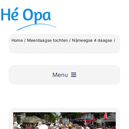
Ga
Hé
Opa
naar
inhoud
Home
Meerdaagse tochten
Nijmeegse 4 daagse
De 94e 4 Daagse van Nijmegen 1e dag
Menu
Home
Uitgelicht