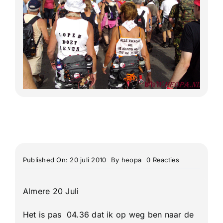
Lange Afstand Wandeltochten
Meerdaagse tochten
Buitenlandse Wandelingen
Recente Wandelingen
on
Published On: 20 juli 2010
By
heopa
0 Reacties
De
94e
4
Almere 20 Juli
Daagse
van
Nijmegen
Het is pas 04.36 dat ik op weg ben naar de
1e