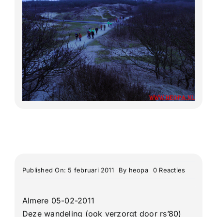
Lange Afstand Wandeltochten
Meerdaagse tochten
Buitenlandse Wandelingen
Recente Wandelingen
on
Published On: 5 februari 2011
By
heopa
0 Reacties
“Rs80”
Noordwijk
25
Almere 05-02-2011
Km
Deze wandeling (ook verzorgt door rs’80)