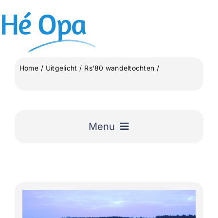
Ga
Hé
Opa
naar
inhoud
Home
Uitgelicht
Rs'80 wandeltochten
“Rs80” Noordwijkerhout 25 Km
Menu
Home
Uitgelicht