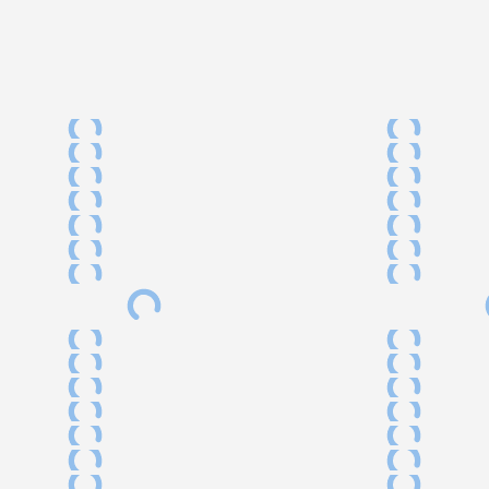
te
Baarn