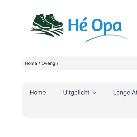
Ga
naar
Hé
Opa
inhoud
Home
Overig
Wandelkring-Weyde-Blick Wandeltoc
Home
Uitgelicht
Lange A