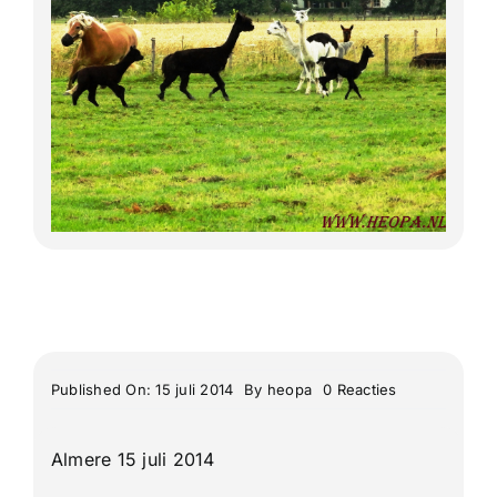
Lange Afstand Wandeltochten
Meerdaagse tochten
Buitenlandse Wandelingen
Recente Wandelingen
on
Published On: 15 juli 2014
By
heopa
0 Reacties
De
98e
4
Almere 15 juli 2014
Daagse
van
Nijmegen