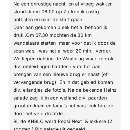
Na een onrustige nacht, en al vroeg wakker
1e
dag
stond ik om 06.00 op Zo kon ik rustig
ontbijten en naar de start gaan.
Daar aan gekomen bleek het al behoorlijk
druk .Om 07.30 mochten de 30 km
wandelaars starten ,maar voor dat ik door de
scan was, was het al weer 20 min. verder.
We liepen richting de Waalbrug waar ze ook
div. omleidingen hadden i.v.m. het aan
brengen van een nieuwe brug er naast (of
vervangende brug) En in dat gebied komen
div. eilandjes zie foto’s. Na de bekende Heinz
salade zag ik in een weiland div. paarden
groot en klein en lama’s het was leuk hoe ze
door het veld draafde.
Bij de KNBLO werd Pepsi Next & lekkere (2
soorten ) Rio salade uit gedeeld.