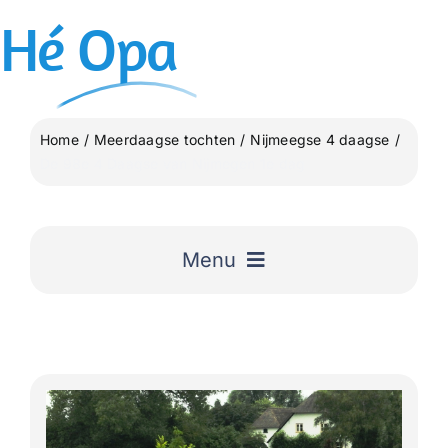
Ga
Hé
Opa
naar
inhoud
Home
Meerdaagse tochten
Nijmeegse 4 daagse
De 98e 4 Daagse van Nijmegen 1e dag
Menu
Home
Uitgelicht