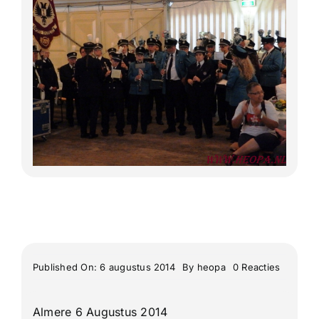
Lange Afstand Wandeltochten
Meerdaagse tochten
Buitenlandse Wandelingen
Recente Wandelingen
on
Published On: 6 augustus 2014
By
heopa
0 Reacties
Berg
&
Terblijt
Almere 6 Augustus 2014
27e