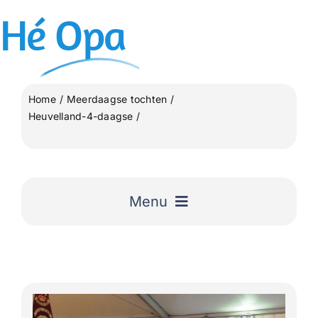
Ga
Hé
Opa
naar
inhoud
Home
Meerdaagse tochten
Heuvelland-4-daagse
Berg & Terblijt 27e Heuvelland 4-Daagse Opening
Menu
Home
Uitgelicht