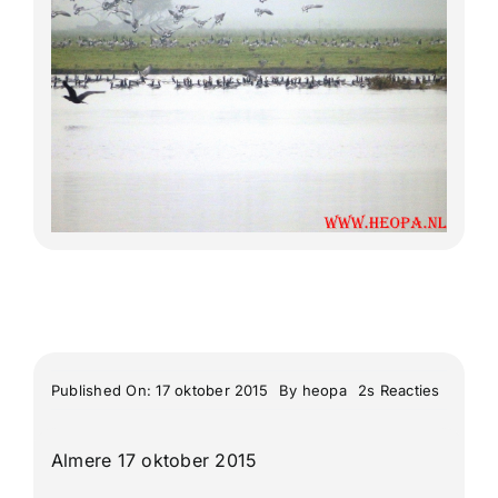
Lange Afstand Wandeltochten
Meerdaagse tochten
Buitenlandse Wandelingen
Recente Wandelingen
on
Published On: 17 oktober 2015
By
heopa
2s Reacties
Almeer
Oostvaa
weeken
Almere 17 oktober 2015
1e
dag