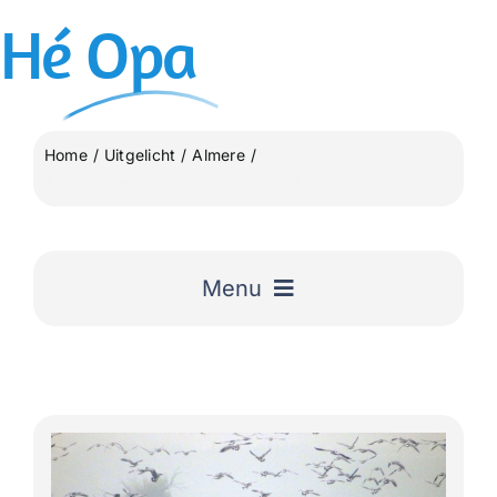
Ga
Hé
Opa
naar
inhoud
Home
Uitgelicht
Almere
Almeerdaagse Oostvaarders weekend 1e dag
Menu
Home
Uitgelicht