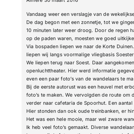
Kor
Dui
Vandaag weer een verslagje van de wekelijks
Soe
De dag begon met een zonnetje, tot we ginge
10 minuten later weer droog. Door de regen 
op de paden waren, moesten we goed uitkijken
Via bospaden liepen we naar de Korte Duinen.
liepen wij langs voormalige vliegbasis Soeste
We liepen terug naar Soest. Daar aangekomen m
openluchttheater. Hier werd informatie gegeven
even een paar foto’s van de wandelaars te ma
Bij de eerste autorust was een heuvel met erb
foto’s te maken. We vervolgden de route om de
verder naar cafetaria de Spoorhut. Een aantal
Hier stonden dan ook oude treinbanken, er hin
Het was een hele mooie, maar wel zware wand
Ik heb veel foto’s gemaakt. Diverse wandelaars 