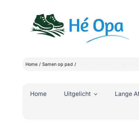
Ga
naar
Hé
Opa
inhoud
Home
Samen op pad
“Samen op Pad” De Korte Dui
Home
Uitgelicht
Lange A