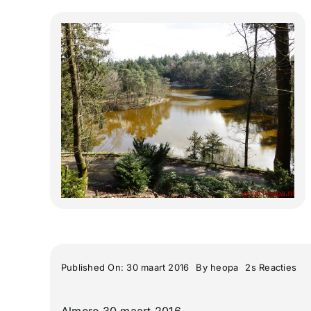
on
Published On: 30 maart 2016
By
heopa
2s Reacties
“S
op
Pa
Almere 30 maart 2016
De