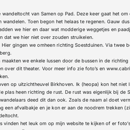
te
nen,
e wandeltocht van Samen op Pad. Deze keer gaat het om d
st
n wandelen. Toen begon het helaas te regenen. Gauw dus
hadden we hier en daar wat modderige weggetjes en paad
 dat we hier niet over zouden struikelen.
 Hier gingen we omheen richting Soestduinen. Via twee bo
rberg.
aakten we enkele lussen door de bussen in de richting va
 over dit theater. Voor meer info zie foto’s en www.cabrio
ken.
oven op uitzichtheuvel Birkhoven. Ik (heopa) kon het niet
 plas heen richting de rust. De rust was eigenlijk bij de
 wandelaars deed dit dan ook. Zoals de naam al doet verm
g een afvalbakje en je kon er aan de noodrem trekken (zie
eltocht.
vinden het leuk om op mijn website te kijken of er foto’s 