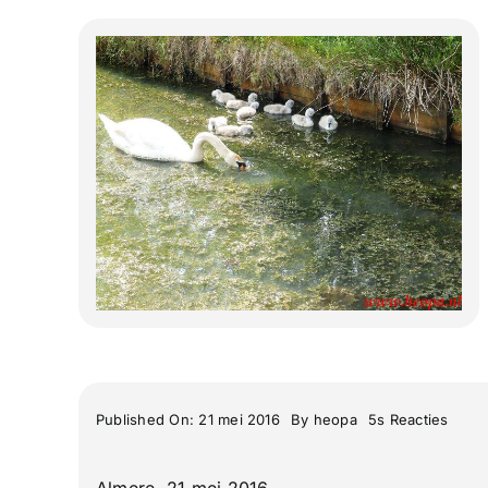
on
Published On: 21 mei 2016
By
heopa
5s Reacties
De
Grebb
Wande
Almere, 21 mei 2016
Scher