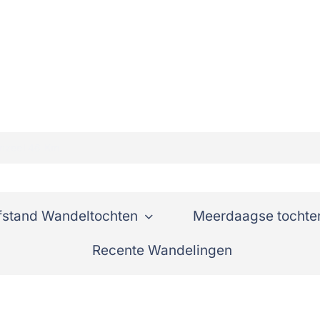
enzeel 46 Km
fstand Wandeltochten
Meerdaagse tochte
Recente Wandelingen