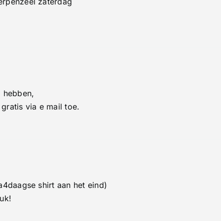
erpenzeel zaterdag
l hebben,
ratis via e mail toe.
a4daagse shirt aan het eind)
uk!