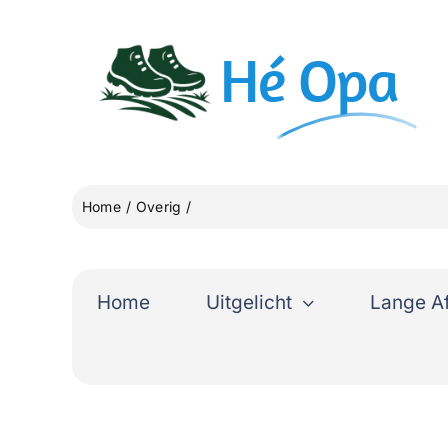
Ga
naar
Hé
Opa
inhoud
Home
Overig
De Grebbelinie Wandeltocht Scherp
Home
Uitgelicht
Lange A