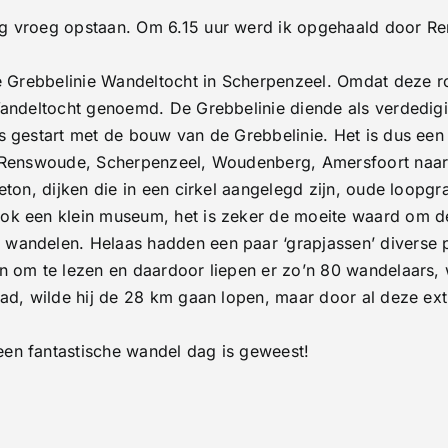
g vroeg opstaan. Om 6.15 uur werd ik opgehaald door Ren
e Grebbelinie Wandeltocht in Scherpenzeel. Omdat deze rou
Wandeltocht genoemd. De Grebbelinie diende als verdedigi
s gestart met de bouw van de Grebbelinie. Het is dus een
, Renswoude, Scherpenzeel, Woudenberg, Amersfoort naa
ton, dijken die in een cirkel aangelegd zijn, oude loopgr
ok een klein museum, het is zeker de moeite waard om d
wandelen. Helaas hadden een paar ‘grapjassen’ diverse p
n om te lezen en daardoor liepen er zo’n 80 wandelaars, 
ad, wilde hij de 28 km gaan lopen, maar door al deze extr
en fantastische wandel dag is geweest!