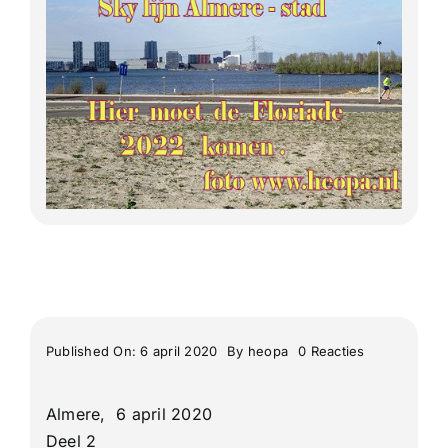
Lange Afstand Wandeltochten
Meerdaagse tochten
Buitenlandse Wandelingen
Recente Wandelingen
on
Published On: 6 april 2020
By
heopa
0 Reacties
2020-
04-
06
Almere, 6 april 2020
Wandelen
in
Deel 2
en