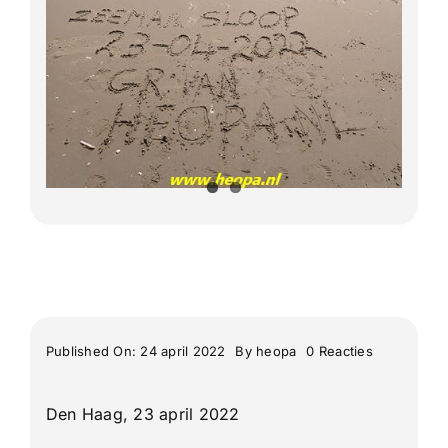
Lange Afstand Wandeltochten
Meerdaagse tochten
Buitenlandse Wandelingen
Recente Wandelingen
on
Published On: 24 april 2022
By
heopa
0 Reacties
2022-
04-
23
Den Haag, 23 april 2022
Den
Haag
De