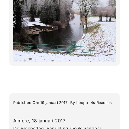
Lange Afstand Wandeltochten
Meerdaagse tochten
Buitenlandse Wandelingen
Recente Wandelingen
on
Published On: 19 januari 2017
By
heopa
4s Reacties
3e
Blauwe
Kamertoc
Almere, 18 januari 2017
van
uit
De woensdag wandeling die ik vandaag