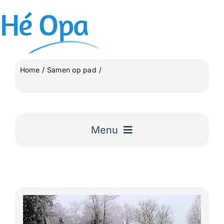
Ga
Hé
Opa
naar
inhoud
Home
Samen op pad
3e Blauwe Kamertocht van uit Rhenen 23 Km
Menu
Home
Uitgelicht