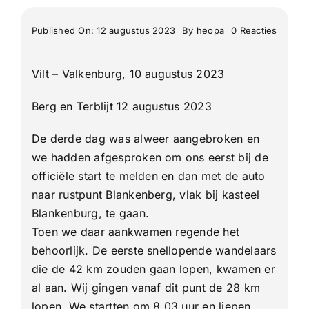
on
Published On: 12 augustus 2023
By
heopa
0 Reacties
3e
dag
van
Vilt – Valkenburg, 10 augustus 2023
de
Heuvel
4
Berg en Terblijt 12 augustus 2023
daagse
2023
De derde dag was alweer aangebroken en
we hadden afgesproken om ons eerst bij de
officiële start te melden en dan met de auto
naar rustpunt Blankenberg, vlak bij kasteel
Blankenburg, te gaan.
Toen we daar aankwamen regende het
behoorlijk. De eerste snellopende wandelaars
die de 42 km zouden gaan lopen, kwamen er
al aan. Wij gingen vanaf dit punt de 28 km
lopen. We startten om 8.03 uur en liepen