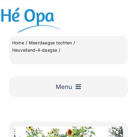
Ga
Hé
Opa
naar
inhoud
Home
Meerdaagse tochten
Heuvelland-4-daagse
3e dag van de Heuvelland 4 daagse 2023
Menu
Home
Uitgelicht