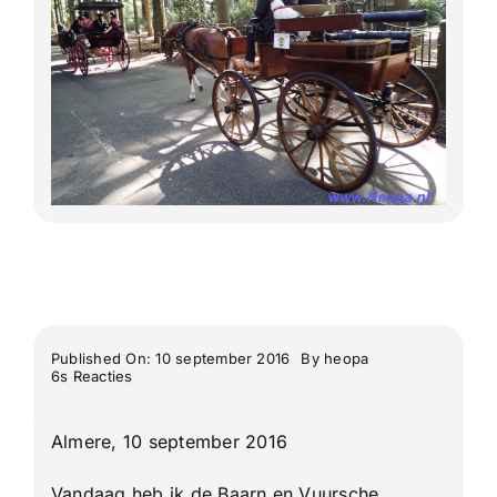
Meerdaagse tochten
Buitenlandse Wandelingen
Recente Wandelingen
Published On: 10 september 2016
By
heopa
on
6s Reacties
Baarn
&
Vuursche
Almere, 10 september 2016
Boswandeling
Vandaag heb ik de Baarn en Vuursche