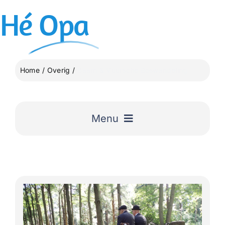
Ga
Hé
Opa
naar
inhoud
Home
Overig
Baarn & Vuursche Boswandeling
Menu
Home
Uitgelicht
Lange Afstand Wandeltochten