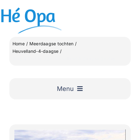
Ga
Hé
Opa
naar
inhoud
Home
Meerdaagse tochten
Heuvelland-4-daagse
Berg & Terblijt 32e Heuvelland 4-Daagse 2e dag
Menu
Home
Uitgelicht