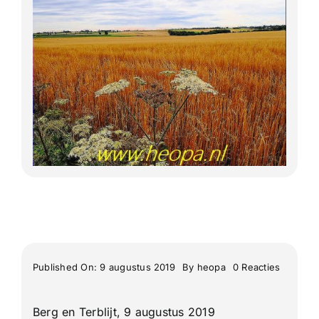
Lange Afstand Wandeltochten
Meerdaagse tochten
Buitenlandse Wandelingen
Recente Wandelingen
on
Published On: 9 augustus 2019
By
heopa
0 Reacties
Berg
&
Terblijt
Berg en Terblijt, 9 augustus 2019
32e