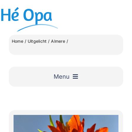
Ga
Hé
Opa
naar
inhoud
Home
Uitgelicht
Almere
Blokje Utopia eiland Almere
Menu
Home
Uitgelicht