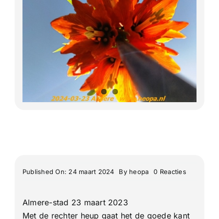
Lange Afstand Wandeltochten
Meerdaagse tochten
Buitenlandse Wandelingen
Recente Wandelingen
on
Published On: 24 maart 2024
By
heopa
0 Reacties
Blokje
Utopia
eiland
Almere-stad 23 maart 2023
Almere
Met de rechter heup gaat het de goede kant