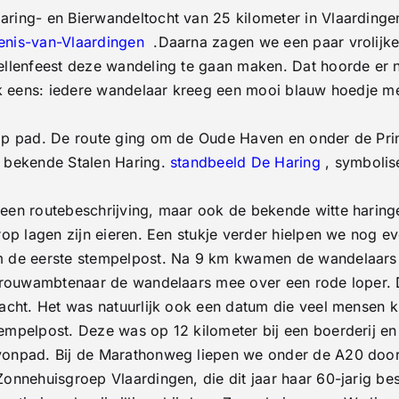
ing- en Bierwandeltocht van 25 kilometer in Vlaardingen
cht
enis-van-Vlaardingen
.Daarna zagen we een paar vrolijk
lenfeest deze wandeling te gaan maken. Dat hoorde er nat
ijk eens: iedere wandelaar kreeg een mooi blauw hoedje 
op pad. De route ging om de Oude Haven en onder de Pri
 bekende Stalen Haring.
standbeeld De Haring
, symboli
 een routebeschrijving, maar ook de bekende witte har
rop lagen zijn eieren. Een stukje verder hielpen we nog 
 de eerste stempelpost. Na 9 km kwamen de wandelaars b
 trouwambtenaar de wandelaars mee over een rode loper.
acht. Het was natuurlijk ook een datum die veel mensen 
mpelpost. Deze was op 12 kilometer bij een boerderij en 
onpad. Bij de Marathonweg liepen we onder de A20 door 
nnehuisgroep Vlaardingen, die dit jaar haar 60-jarig bes