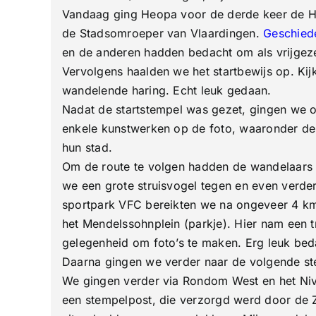
&
Vandaag ging Heopa voor de derde keer de Har
Bier
Wandelto
de Stadsomroeper van Vlaardingen.
Geschied
en de anderen hadden bedacht om als vrijgezel
Vervolgens haalden we het startbewijs op. K
wandelende haring. Echt leuk gedaan.
Nadat de startstempel was gezet, gingen we 
enkele kunstwerken op de foto, waaronder de
hun stad.
Om de route te volgen hadden de wandelaars
we een grote struisvogel tegen en even verde
sportpark VFC bereikten we na ongeveer 4 km
het Mendelssohnplein (parkje). Hier nam een
gelegenheid om foto’s te maken. Erg leuk bed
Daarna gingen we verder naar de volgende ste
We gingen verder via Rondom West en het Niv
een stempelpost, die verzorgd werd door de Zo