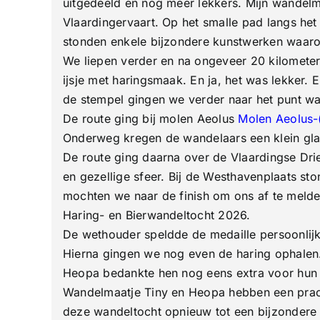
uitgedeeld en nog meer lekkers. Mijn wandelma
Vlaardingervaart. Op het smalle pad langs he
stonden enkele bijzondere kunstwerken waaro
We liepen verder en na ongeveer 20 kilomete
ijsje met haringsmaak. En ja, het was lekker.
de stempel gingen we verder naar het punt wa
De route ging bij molen Aeolus
Molen Aeolus-
Onderweg kregen de wandelaars een klein gla
De route ging daarna over de Vlaardingse Dri
en gezellige sfeer. Bij de Westhavenplaats 
mochten we naar de finish om ons af te melden
Haring- en Bierwandeltocht 2026.
De wethouder speldde de medaille persoonlij
Hierna gingen we nog even de haring ophalen. 
Heopa bedankte hen nog eens extra voor hun 
Wandelmaatje Tiny en Heopa hebben een prach
deze wandeltocht opnieuw tot een bijzondere 