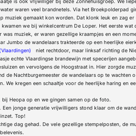
atje is ook vrijwilliger bij deze Zonnehuisgroep. We lie
t water waren veel brandnetels. Via het Broekpolderpad g
p muziek gemaakt kon worden. Dat klonk leuk en zag er o
r kwamen we bij winkelcentrum De Loper. Het eerste wa
 Er was muziek, er waren gezellige kraampjes en een mome
ar Jumbo de wandelaars trakteerde op een heerlijke eier
(Vlaardingen)
niet rechtdoor, maar linksaf richting de N
asje echte Vlaardingse brandewijn met specerijen aange
esluizen en vervolgens de Hoogstraat in. Hier zorgde muz
stond de Nachtburgemeester de wandelaars op te wachten 
. We kregen een schaaltje voor de heerlijke haring en ee
k bij Heopa op en we gingen samen op de foto.
Een jonge generatie vrijwilligers stond klaar om de wande
inzet. Top!
tige dag gehad. De vele gezellige stempelposten, de mu
belevenis.