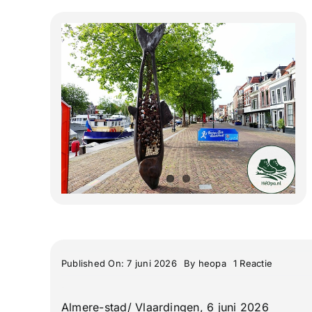
on
Published On: 7 juni 2026
By
heopa
1 Reactie
Vlaardin
De
15e
Almere-stad/ Vlaardingen, 6 juni 2026
Haring