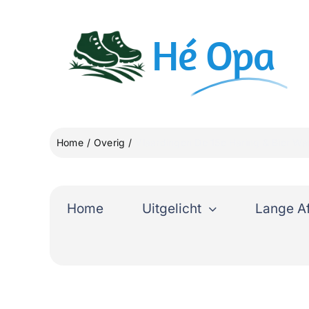
Ga
naar
Hé
Opa
inhoud
Home
Overig
Vlaardingen De 15e Haring & Bier Wa
Home
Uitgelicht
Lange A