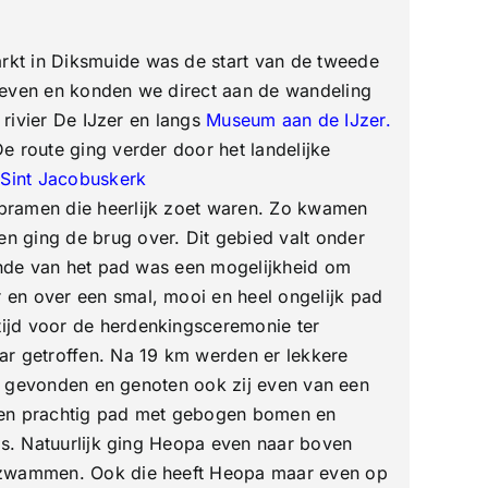
rkt in Diksmuide was de start van de tweede
egeven en konden we direct aan de wandeling
 rivier De IJzer en langs
Museum aan de IJzer
.
e route ging verder door het landelijke
e
Sint Jacobuskerk
 bramen die heerlijk zoet waren. Zo kwamen
n ging de brug over. Dit gebied valt onder
inde van het pad was een mogelijkheid om
 en over een smal, mooi en heel ongelijk pad
tijd voor de herdenkingsceremonie ter
ar getroffen. Na 19 km werden er lekkere
unt gevonden en genoten ook zij even van een
 een prachtig pad met gebogen bomen en
ns. Natuurlijk ging Heopa even naar boven
ge zwammen. Ook die heeft Heopa maar even op