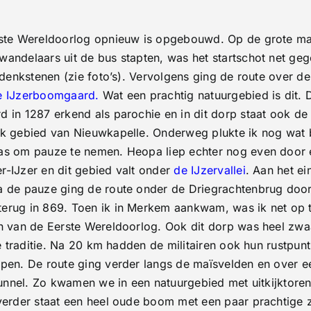
De
IJzer
2e
erste Wereldoorlog opnieuw is opgebouwd. Op de grote ma
dag
wandelaars uit de bus stapten, was het startschot net g
edenkstenen (zie foto’s). Vervolgens ging de route over de
e IJzerboomgaard
.
Wat een prachtig natuurgebied is dit. D
 in 1287 erkend als parochie en in dit dorp staat ook d
jk gebied van Nieuwkapelle. Onderweg plukte ik nog wat
as om pauze te nemen. Heopa liep echter nog even door e
r-IJzer en dit gebied valt onder
de IJzervallei
. Aan het e
a de pauze ging de route onder de Driegrachtenbrug door
terug in 869. Toen ik in Merkem aankwam, was ik net op 
en van de Eerste Wereldoorlog. Ook dit dorp was heel zwa
ste traditie. Na 20 km hadden de militairen ook hun rustp
iepen. De route ging verder langs de maïsvelden en over
 tunnel. Zo kwamen we in een natuurgebied met uitkijktore
e verder staat een heel oude boom met een paar prachti