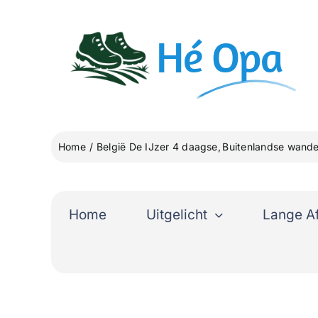
Ga
naar
Hé
Opa
inhoud
Home
België De IJzer 4 daagse
Buitenlandse wande
Home
Uitgelicht
Lange A