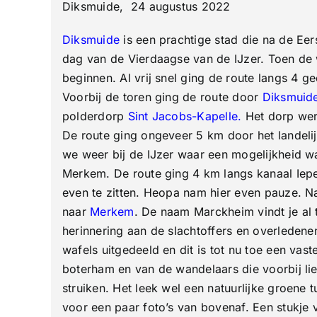
Diksmuide, 24 augustus 2022
Diksmuide
is een prachtige stad die na de E
dag van de Vierdaagse van de IJzer. Toen de 
beginnen. Al vrij snel ging de route langs 4 g
Voorbij de toren ging de route door
Diksmuid
polderdorp
Sint Jacobs-Kapelle
.
Het dorp werd
De route ging ongeveer 5 km door het landeli
we weer bij de IJzer waar een mogelijkheid w
Merkem. De route ging 4 km langs kanaal Iepe
even te zitten. Heopa nam hier even pauze. N
naar
Merkem
. De naam Marckheim vindt je al 
herinnering aan de slachtoffers en overleden
wafels uitgedeeld en dit is tot nu toe een va
boterham en van de wandelaars die voorbij l
struiken. Het leek wel een natuurlijke groene
voor een paar foto’s van bovenaf. Een stukj