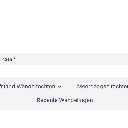
lingen
De vierdaagse van De IJzer 2e dag
fstand Wandeltochten
Meerdaagse tochte
Recente Wandelingen