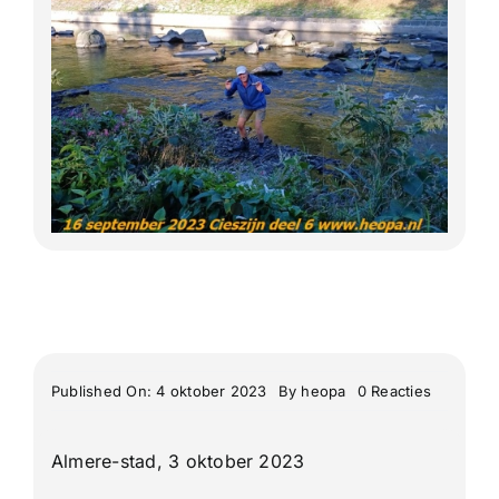
Lange Afstand Wandeltochten
Meerdaagse tochten
Buitenlandse Wandelingen
Recente Wandelingen
on
Published On: 4 oktober 2023
By
heopa
0 Reacties
Diverse
Mooie
wandelin
Almere-stad, 3 oktober 2023
in
en
rond