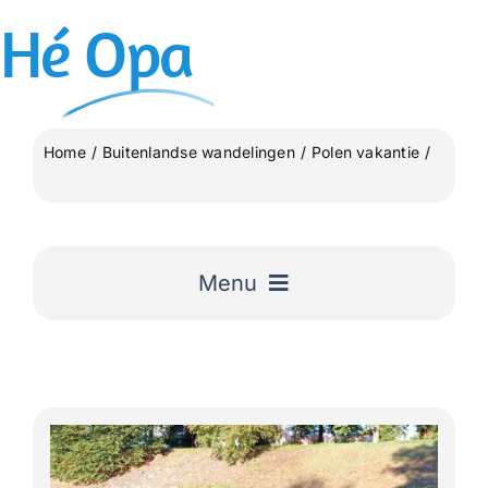
Ga
Hé
Opa
naar
inhoud
Home
Buitenlandse wandelingen
Polen vakantie
Diverse Mooie wandelingen in en rond Cieszyn
Menu
Home
Uitgelicht