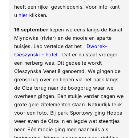
heeft een rijke geschiedenis. Voor info kunt
u
hier
klikken.
16 september
liepen we eens langs de Kanat
Mlynowka (rivier) en de mooie en aparte
huisjes. Leo vertelde dat het
Dworek-
Cieszynski – hotel
.
D
at er nu staat vroeger
een herberg was. Dit gedeelte wordt
Cieszyńska Venetië genoemd. We gingen de
grensbrug over en liepen via het park langs
de Olza terug naar de boogbrug waar we
overheen gingen. Een stukje verder zagen we
grote gele zitelementen staan. Natuurlijk leuk
voor een foto. Bij park Sportowy ging Heopa
weer even de Olza in en legde wat steentjes
neer. Eén mooie ging mee naar huis als
herinnering. Hierna gingen we weer richting