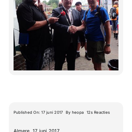
Lange Afstand Wandeltochten
Meerdaagse tochten
Buitenlandse Wandelingen
Recente Wandelingen
on
Published On: 17 juni 2017
By
heopa
12s Reacties
Een
Duchenne
wandeltoch
Almere, 17 juni 2017
te