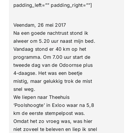
Plus
padding_left=”” padding_right=””]
Kennedy
mars
(93.44
Km)
Veendam, 26 mei 2017
Na een goede nachtrust stond ik
alweer om 5.20 uur naast mijn bed.
Vandaag stond er 40 km op het
programma. Om 7.00 uur start de
tweede dag van de Odoornse plus
4-daagse. Het was een beetje
mistig, maar gelukkig trok de mist
snel weg.
We liepen naar Theehuis
‘Poolshoogte’ in Exloo waar na 5,8
km de eerste stempelpost was.
Omdat het zo vroeg was, was hier
niet zoveel te beleven en liep ik snel