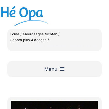
Ga
Hé
Opa
naar
inhoud
Home
Meerdaagse tochten
Odoorn plus 4 daagse
4 Daagse van Odoorn Plus Kennedy mars (93.44 Km)
Menu
Home
Uitgelicht