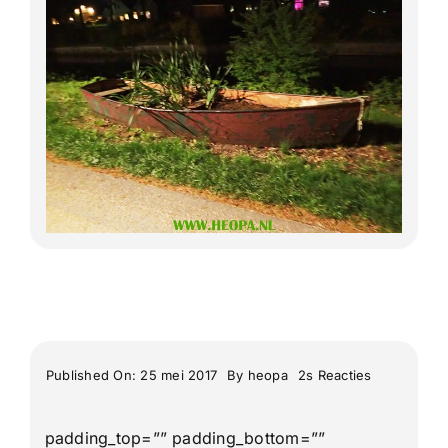
Lange Afstand Wandeltochten
Meerdaagse tochten
Buitenlandse Wandelingen
Recente Wandelingen
on
Published On: 25 mei 2017
By
heopa
2s Reacties
4
Daagse
van
padding_top=”” padding_bottom=””
Odoorn