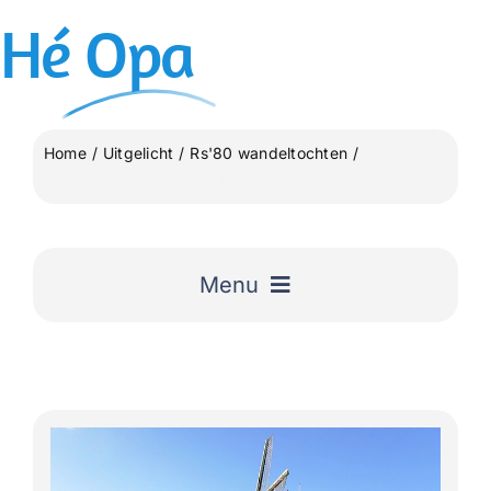
Ga
Hé
Opa
naar
inhoud
Home
Uitgelicht
Rs'80 wandeltochten
Leidschendam een Jubileum tocht 40 jaar Rs’80
Menu
Home
Uitgelicht