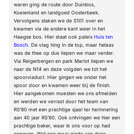
waren ging de route door Duinbos,
Koeienland en landgoed Oosterbeek.
Vervolgens staken we de S101 over en
kwamen via de andere kant weer in het
Haagse bos. Hier staat ook paleis
Huis ten
Bosch
.
De vlag hing in de top, maar helaas
was de thee op dus liepen we maar verder.
Via Reigerbergen en park Marlot liepen we
naar de N14 en deze volgden we tot het
spoorviaduct. Hier gingen we onder het
spoor door en kwamen weer bij de finish.
Hier aangekomen moesten we ons afmelden
en werden we verrast door het team van
RS’80 met een prachtige sjaal ter herinnering
aan 40 jaar RS’80. Ook ontvingen we hier een
prachtige beker, waar ik ons voor op had
gegeven. Wat een mooi einde van deze