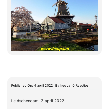
Lange Afstand Wandeltochten
Meerdaagse tochten
Buitenlandse Wandelingen
Recente Wandelingen
on
Published On: 4 april 2022
By
heopa
0 Reacties
Leidschend
een
Jubileum
Leidschendam, 2 april 2022
tocht
40
jaar