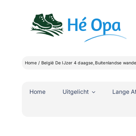
Ga
naar
Hé
Opa
inhoud
Home
België De IJzer 4 daagse
Buitenlandse wande
Home
Uitgelicht
Lange A