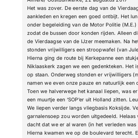
Het was zover. De eerste dag van de Vierdaa
I
t
aankleden en kregen een goed ontbijt. Het lu
onder begeleiding van de Motor Politie (M.E.
zodat de bussen door konden rijden. Alleen d
de Vierdaagse van de IJzer meemaken. Na het
stonden vrijwilligers een stroopwafel (van Jule
Hierna ging de route bij Kerkepanne een stuk
Niklaaskerk zagen we een gedenkteken. Het i
op staan. Onderweg stonden er vrijwilligers (m
namen we even onze pauze en natuurlijk een oo
Toen we halverwege het kanaal liepen, was er
een muurtje een ‘SOP’er uit Holland zitten. Leu
We liepen verder langs vliegbasis Koksijde. V
garnalensoep zou worden uitgedeeld. Helaas w
dacht dat we er al waren (in het verleden was
Hierna kwamen we op de boulevard terecht. E