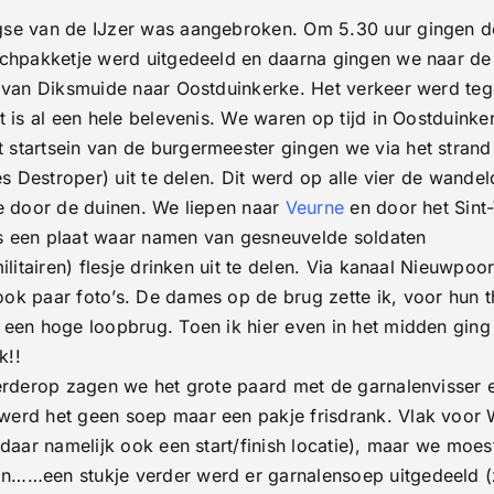
de
gse van de IJzer was aangebroken. Om 5.30 uur gingen d
Jzer
e
nchpakketje werd uitgedeeld en daarna gingen we naar de
België
) van Diksmuide naar Oostduinkerke. Het verkeer werd te
it is al een hele belevenis. We waren op tijd in Oostdui
 startsein van de burgermeester gingen we via het stran
s Destroper) uit te delen. Dit werd op alle vier de wandel
je door de duinen. We liepen naar
Veurne
en door het Sint
s een plaat waar namen van gesneuvelde soldaten
ilitairen) flesje drinken uit te delen. Via kanaal Nieuwpo
k paar foto’s. De dames op de brug zette ik, voor hun thu
 een hoge loopbrug. Toen ik hier even in het midden ging
k!!
erderop zagen we het grote paard met de garnalenvisser e
erd het geen soep maar een pakje frisdrank. Vlak voor W
 daar namelijk ook een start/finish locatie), maar we moes
n……een stukje verder werd er garnalensoep uitgedeeld (