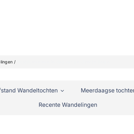
lingen
Oostduinkereke 1e dag van de IJzer te België
fstand Wandeltochten
Meerdaagse tochte
Recente Wandelingen