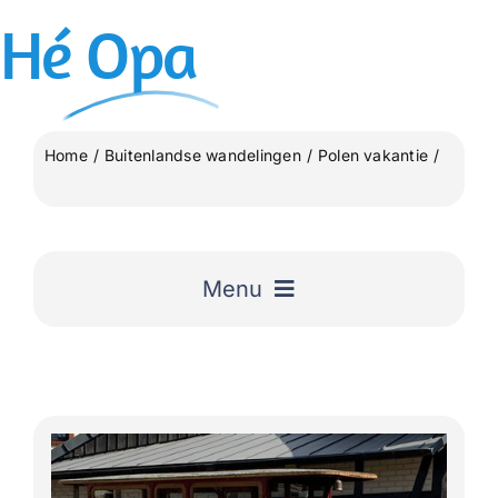
Ga
Hé
Opa
naar
inhoud
Home
Buitenlandse wandelingen
Polen vakantie
Polen-Dagje met z’n vieren naar Krakau
Menu
Home
Uitgelicht