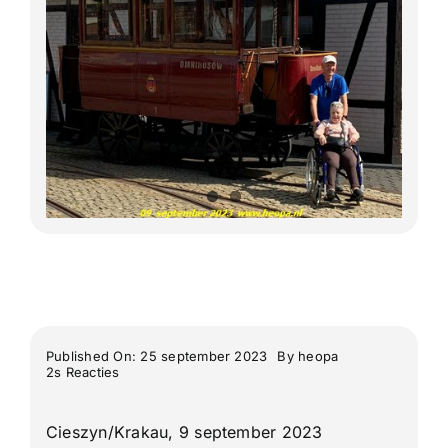
Lange Afstand Wandeltochten
Meerdaagse tochten
Buitenlandse Wandelingen
Recente Wandelingen
Published On: 25 september 2023
By
heopa
on
2s Reacties
Polen-
Dagje
met
Cieszyn/Krakau, 9 september 2023
z’n