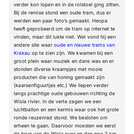
verder kon lopen en in de rolstoel ging zitten.
Bij de remise stond een oude tram, dus er
werden een paar foto’s gemaakt. Heopa
heeft geprobeerd om de tram op internet te
vinden, maar dit lukte niet. Wel vond hij een
andere site waar
oude en nieuwe trams van
Krakau
op te zien zijn. We kwamen bij een
groot plein waar muziek en dans was en er
stonden diverse kraampjes met mooie
producten die van honing gemaakt zijn
(kaarsenfiguurtjes etc.) We liepen verder
langs prachtige oude gebouwen richting de
Wisla rivier. In de verte zagen we een
luchtballon en een kermis waar ook het grote
ronde reuzenrad stond. We besloten om
erheen te gaan. Daarvoor moesten we eerst
de brug van de Wisla over en dan nog 2 km