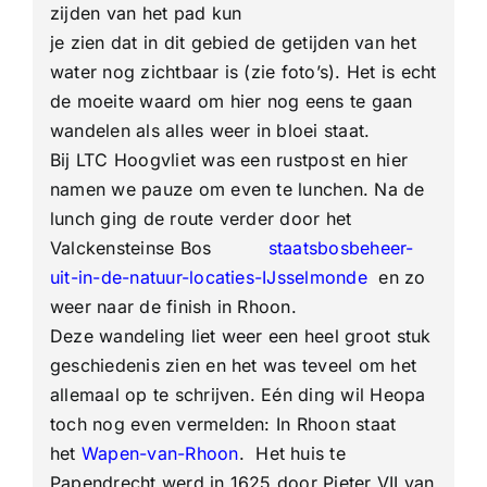
zijden van het pad kun
je zien dat in dit gebied de getijden van het
water nog zichtbaar is (zie foto’s). Het is echt
de moeite waard om hier nog eens te gaan
wandelen als alles weer in bloei staat.
Bij LTC Hoogvliet was een rustpost en hier
namen we pauze om even te lunchen. Na de
lunch ging de route verder door het
Valckensteinse Bos
staatsbosbeheer-
uit-in-de-natuur-locaties-IJsselmonde
en zo
weer naar de finish in Rhoon.
Deze wandeling liet weer een heel groot stuk
geschiedenis zien en het was teveel om het
allemaal op te schrijven. Eén ding wil Heopa
toch nog even vermelden: In Rhoon staat
het
Wapen-van-Rhoon
. Het huis te
Papendrecht werd in 1625 door Pieter VII van