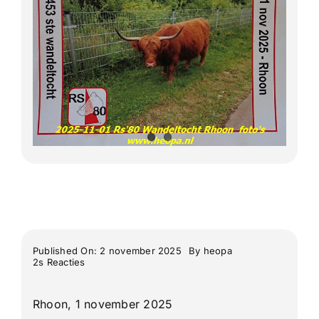
Lange Afstand Wandeltochten
Meerdaagse tochten
Buitenlandse Wandelingen
Recente Wandelingen
Published On: 2 november 2025
By
heopa
on
2s Reacties
Rs’80
2025/2026
wandeltocht
Rhoon, 1 november 2025
nr.3
van