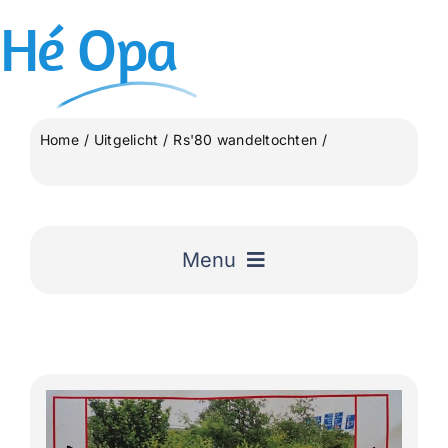
Ga
Hé
Opa
naar
inhoud
Home
Uitgelicht
Rs'80 wandeltochten
Rs’80 2025/2026 wandeltocht nr.3 van uit Rhoon
Menu
Home
Uitgelicht