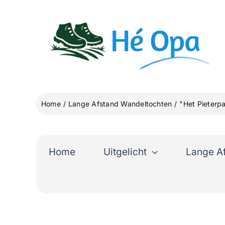
Ga
naar
Hé
Opa
inhoud
Home
Lange Afstand Wandeltochten
"Het Pieterp
Home
Uitgelicht
Lange A