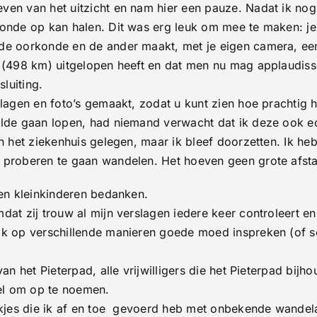
ven van het uitzicht en nam hier een pauze. Nadat ik nog 
konde op kan halen. Dit was erg leuk om mee te maken: je
de oorkonde en de ander maakt, met je eigen camera, een 
d (498 km) uitgelopen heeft en dat men nu mag applaudiss
sluiting.
slagen en foto’s gemaakt, zodat u kunt zien hoe prachtig 
ilde gaan lopen, had niemand verwacht dat ik deze ook e
in het ziekenhuis gelegen, maar ik bleef doorzetten. Ik h
 proberen te gaan wandelen. Het hoeven geen grote afstan
 en kleinkinderen bedanken.
dat zij trouw al mijn verslagen iedere keer controleert e
ak op verschillende manieren goede moed inspreken (of s
an het Pieterpad, alle vrijwilligers die het Pieterpad bijh
eel om op te noemen.
ekjes die ik af en toe gevoerd heb met onbekende wandelaa