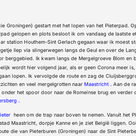
–
Sint-
Pietersberg
(finish)
van
ncie Groningen) gestart met het lopen van het Pieterpad. 
Het
Pieterpad
erpad gelopen en plots besloot ik om vandaag de laatste et
ar station Houthem-Sint Gerlach gegaan waar ik moest star
uggetje liep via slingerwegen langs de Geul en over de L
door berggebied. Ik kwam langs de Mergelgroeve Blom en b
pelijk wordt hier volgend jaar, als er geen Corona meer is
aan lopen. Ik vervolgde de route en zag de Cluijsberggr
tzichten en veel mergelgrotten naar
Maastricht
. Aan de r
 onder het spoor door naar de Romeinse brug en verder 
tersberg
.
ieter
heen om de trap naar boven te nemen. Vanuit het Pla
stad Maastricht, dorpje Kanne en je ziet België liggen. Oo
oute die van Pieterburen (Groningen) naar de Sint Pieterbe