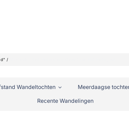
ad"
Strabeek – Sint-Pietersberg (finish) van Het Pieterpad
fstand Wandeltochten
Meerdaagse tochte
Recente Wandelingen