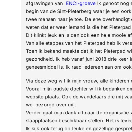
afgravingen van
ENCI-groeve
Ik genoot nog e
begin van de Sint-Pieterberg waar je een oor
twee mensen naar je toe. De ene overhandigt 
weten dat er weer iemand is die het Pieterpa
Dit klinkt leuk en is dan ook een hele mooie af
Van alle etappes van het Pieterpad heb ik ver
Toen ik bekend maakte dat ik het Pieterpad w
gezondheid. Ik heb vanaf juni 2018 drie keer 
geneesmiddel is. Ik raad iedereen aan om ook
Via deze weg wil ik mijn vrouw, alle kinderen
Vooral mijn oudste dochter wil ik bedanken om
website plaats. Ook de wandelaars die mij va
wel bezorgd over mij.
Verder gaat mijn dank uit naar de organisatie v
slaapplaatsen beschikbaar stellen. Het is tev
Ik kijk ook terug op leuke en gezellige gespr