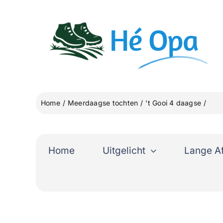
Ga
naar
Hé
Opa
inhoud
Home
Meerdaagse tochten
't Gooi 4 daagse
Wan
Home
Uitgelicht
Lange A