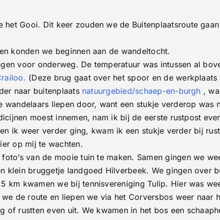
het Gooi. Dit keer zouden we de Buitenplaatsroute gaan l
n en konden we beginnen aan de wandeltocht.
ngen voor onderweg. De temperatuur was intussen al bov
railoo.
(Deze brug gaat over het spoor en de werkplaats
der naar buitenplaats
natuurgebied/schaep-en-burgh
, wa
 wandelaars liepen door, want een stukje verderop was nog
icijnen moest innemen, nam ik bij de eerste rustpost even
Toen ik weer verder ging, kwam ik een stukje verder bij r
ier op mij te wachten.
t foto’s van de mooie tuin te maken. Samen gingen we w
 klein bruggetje landgoed Hilverbeek. We gingen over bu
5 km kwamen we bij tennisvereniging Tulip. Hier was we
en we de route en liepen we via het Corversbos weer naa
g of rustten even uit. We kwamen in het bos een schaaph