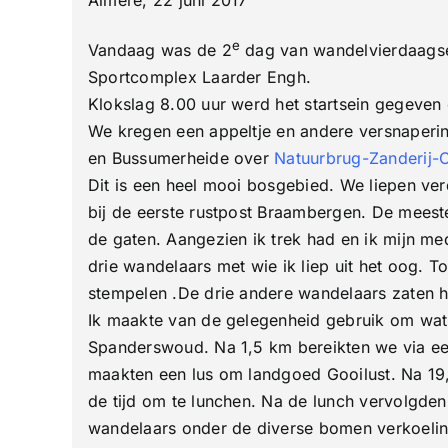
Gooi
2e
e
dag
Vandaag was de 2
dag van wandelvierdaagse 
30
Sportcomplex Laarder Engh.
Km
Klokslag 8.00 uur werd het startsein gegeve
We kregen een appeltje en andere versnaperi
en Bussumerheide over
Natuurbrug-Zanderij-C
Dit is een heel mooi bosgebied. We liepen ver
bij de eerste rustpost Braambergen. De meeste
de gaten. Aangezien ik trek had en ik mijn med
drie wandelaars met wie ik liep uit het oog. 
stempelen .De drie andere wandelaars zaten h
Ik maakte van de gelegenheid gebruik om wa
Spanderswoud. Na 1,5 km bereikten we via een
maakten een lus om landgoed Gooilust. Na 19,
de tijd om te lunchen. Na de lunch vervolgd
wandelaars onder de diverse bomen verkoelin