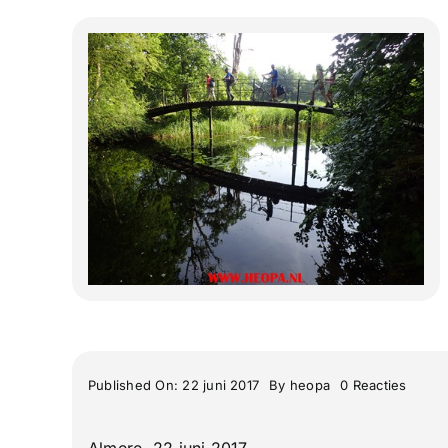
on
Published On: 22 juni 2017
By
heopa
0 Reacties
Wande
4
Daags
Almere, 22 juni 2017
Het