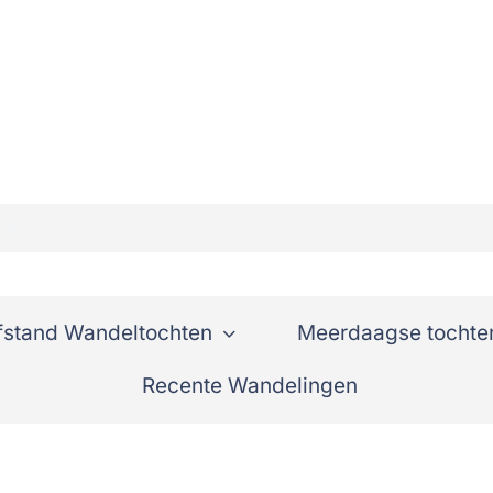
del 4 Daagse Het Gooi 2e dag 30 Km
fstand Wandeltochten
Meerdaagse tochte
Recente Wandelingen