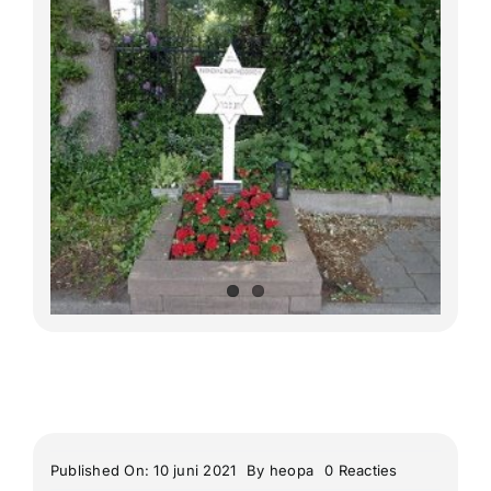
Lange Afstand Wandeltochten
Meerdaagse tochten
Buitenlandse Wandelingen
Recente Wandelingen
on
Published On: 10 juni 2021
By
heopa
0 Reacties
Westerborkp