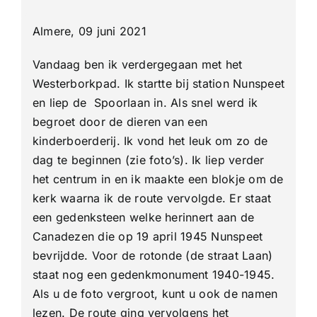
van
Nunspeet
Almere, 09 juni 2021
–
’t
Harde
Vandaag ben ik verdergegaan met het
en
lus
Westerborkpad. Ik startte bij station Nunspeet
naar
Elburg
en liep de Spoorlaan in. Als snel werd ik
begroet door de dieren van een
kinderboerderij. Ik vond het leuk om zo de
dag te beginnen (zie foto’s). Ik liep verder
het centrum in en ik maakte een blokje om de
kerk waarna ik de route vervolgde. Er staat
een gedenksteen welke herinnert aan de
Canadezen die op 19 april 1945 Nunspeet
bevrijdde. Voor de rotonde (de straat Laan)
staat nog een gedenkmonument 1940-1945.
Als u de foto vergroot, kunt u ook de namen
lezen. De route ging vervolgens het