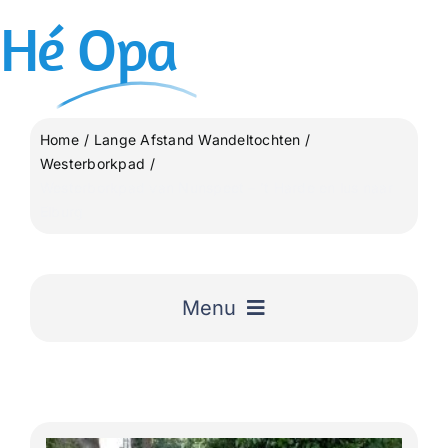
Ga
Hé
Opa
naar
inhoud
Home
Lange Afstand Wandeltochten
Westerborkpad
Westerborkpad van Nunspeet – ’t Harde en lus naar
Elburg
Menu
Home
Uitgelicht