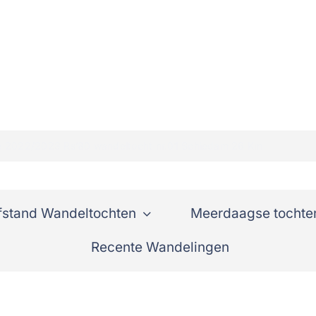
ie 2022/2023 Rs’80 wandeltocht nr.01 Schiedam 26 Km
fstand Wandeltochten
Meerdaagse tochte
Recente Wandelingen