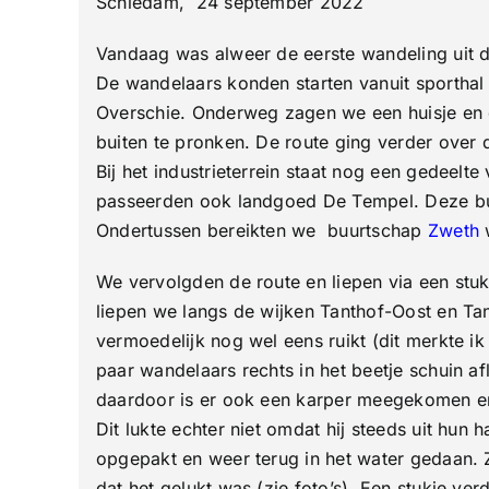
Schiedam, 24 september 2022
Vandaag was alweer de eerste wandeling uit 
De wandelaars konden starten vanuit sporthal
Overschie. Onderweg zagen we een huisje en de
buiten te pronken. De route ging verder over
Bij het industrieterrein staat nog een gedeelt
passeerden ook landgoed De Tempel. Deze buite
Ondertussen bereikten we buurtschap
Zweth
We vervolgden de route en liepen via een stu
liepen we langs de wijken Tanthof-Oost en Tan
vermoedelijk nog wel eens ruikt (dit merkte ik
paar wandelaars rechts in het beetje schuin a
daardoor is er ook een karper meegekomen en
Dit lukte echter niet omdat hij steeds uit hun
opgepakt en weer terug in het water gedaan.
dat het gelukt was (zie foto’s). Een stukje ve