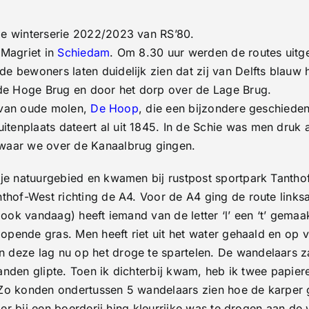
wandeltocht
nr.01
Schiedam
de winterserie 2022/2023 van RS’80.
26
Km
 Magriet in
Schiedam
. Om 8.30 uur werden de routes uitge
 bewoners laten duidelijk zien dat zij van Delfts blauw 
 de Hoge Brug en door het dorp over de Lage Brug.
e van oude molen,
De Hoop
, die een bijzondere geschieden
nplaats dateert al uit 1845. In de Schie was men druk aan
waar we over de Kanaalbrug gingen.
kje natuurgebied en kwamen bij rustpost sportpark Tantho
thof-West richting de A4. Voor de A4 ging de route linksa
 ook vandaag) heeft iemand van de letter ‘l’ een ‘t’ gema
flopende gras. Men heeft riet uit het water gehaald en op
 deze lag nu op het droge te spartelen. De wandelaars z
 handen glipte. Toen ik dichterbij kwam, heb ik twee papi
 Zo konden ondertussen 5 wandelaars zien hoe de karper
rder bij een boerderij hing kleurrijke was te drogen aan de