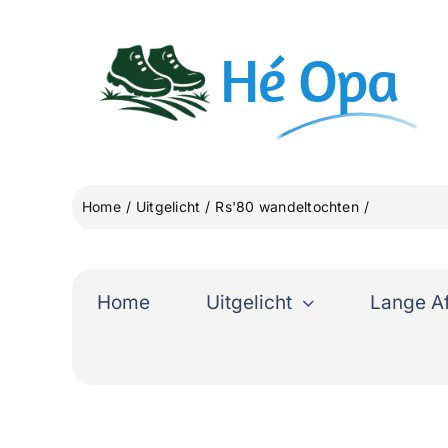
Ga
naar
Hé
Opa
inhoud
Home
Uitgelicht
Rs'80 wandeltochten
Winterser
Home
Uitgelicht
Lange A