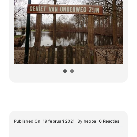
Lange Afstand Wandeltochten
Meerdaagse tochten
Buitenlandse Wandelingen
Recente Wandelingen
on
Published On: 19 februari 2021
By
heopa
0 Reacties
Woerde
wandelto
van