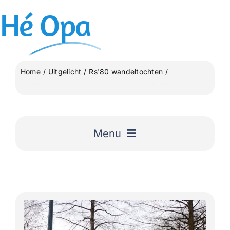
Ga
Hé
Opa
naar
inhoud
Home
Uitgelicht
Rs'80 wandeltochten
Woerden wandeltocht van “Rs80” Serie 41- tocht nr. 8
Menu
Home
Uitgelicht