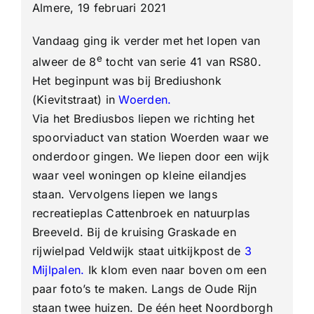
Almere, 19 februari 2021
“Rs80”
Serie
41-
Vandaag ging ik verder met het lopen van
tocht
nr.
e
alweer de 8
tocht van serie 41 van RS80.
8
Het beginpunt was bij Brediushonk
(Kievitstraat) in
Woerden
.
Via het Brediusbos liepen we richting het
spoorviaduct van station Woerden waar we
onderdoor gingen. We liepen door een wijk
waar veel woningen op kleine eilandjes
staan. Vervolgens liepen we langs
recreatieplas Cattenbroek en natuurplas
Breeveld. Bij de kruising Graskade en
rijwielpad Veldwijk staat uitkijkpost de
3
Mijlpalen
.
Ik klom even naar boven om een
paar foto’s te maken. Langs de Oude Rijn
staan twee huizen. De één heet Noordborgh