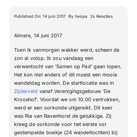
Lange Afstand Wandeltochten
on
Published On: 14 juni 2017
By
heopa
2s Reacties
Zijderveld
Meerdaagse tochten
verwentocht
25
Almere, 14 juni 2017
Km
Buitenlandse Wandelingen
Toen ik vanmorgen wakker werd, scheen de
zon al volop. Ik zou vandaag een
Recente Wandelingen
verwentocht van ‘Samen op Pad’ gaan lopen.
Het kon niet anders of dit moest een mooie
wandeldag worden. De startlocatie was in
Zijderveld
vanaf Verenigingsgebouw ‘De
Krooshof’. Voordat we om 10.00 vertrokken,
werd er een oorkonde uitgereikt. Dit keer
was Ria van Ravenhorst de gelukkige. Zij
kreeg de oorkonde voor het eerste vol
gestempelde boekje (24 wandeltochten) bij