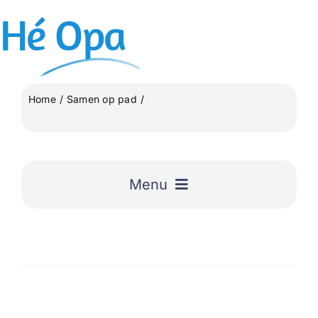
Ga
Hé
Opa
naar
inhoud
Home
Samen op pad
Zijderveld verwentocht! 25 Km
Menu
Home
Uitgelicht