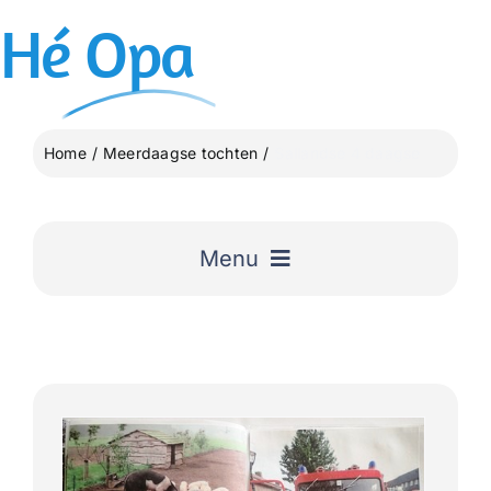
Ga
Hé
Opa
naar
inhoud
Home
Meerdaagse tochten
Sallandse 4 daagse
Menu
Home
Uitgelicht
Lange Afstand Wandeltochten