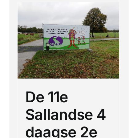
Km
De 11e
Sallandse 4
daagse 2e