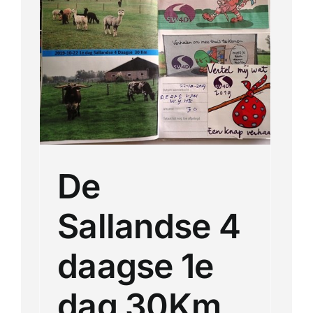
se
De
Sallandse 4
daagse 1e
dag 30Km