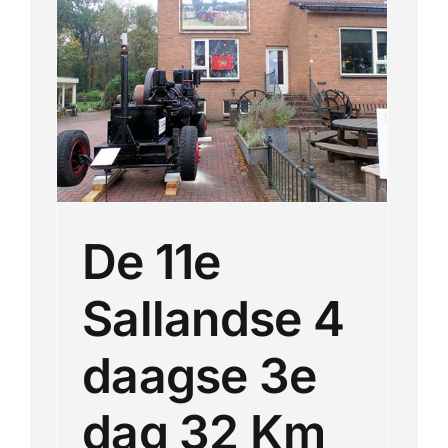
Km
De 11e
Sallandse 4
daagse 3e
dag 32 Km